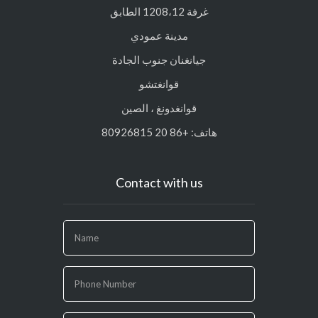
بكين. الصين.
هاتف: +86 10 62494131
عنوان قوانغتشو
غرفة 1208،12 الطابق
مدينة عمودي
جيانغنان جنوب الجادة
قوانغتشو
قوانغدونغ ، الصين
هاتف: +86 20 80926815