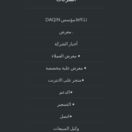
البراكين الجلد مصنوعة من قبل Daqin
مخصصة آلة صنع الجلد المحمول
Volcanics skin made by Daqin custom
mobile skin making machine
الشركات
Jeff.Liمؤسس DAQIN
. معرض
أخبار الشركة
• معرض العملاء
• معرض علبة مخصصة