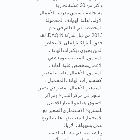
لقد تم توسيع الأعمال التجارية في
الخارج منذ عام 2006. وقد تم بيع
آلة علبة الهاتف المحمول
المخصصة بشكل جيد في أكثر من
135 دولة ، مصدقة من قبل SGS
ووزارة التجارة في علامة تجارية
امتياز جمهورية الصين الشعبية ،
في الوقت نفسه قد اكتسبت أيضا
أكثر من 10 براءات الاختراع للابتكار
وأكثر من 30 علامة تجارية
مسجلة.م تأسيس مدرسة الأعمال
الأولى لعلبة الهواتف المحمولة
المخصصة في العالم في عام
2015 من قبل شركة DAQIN. لقد
حقق تأثيرًا كبيرًا على الأشخاص
الذين يحبون ديكورات الهاتف
المحمول المخصصة ومنشئي
الأعمال.مخصص علبة الهاتف
المحمول الأعمال مناسبة لمتجر