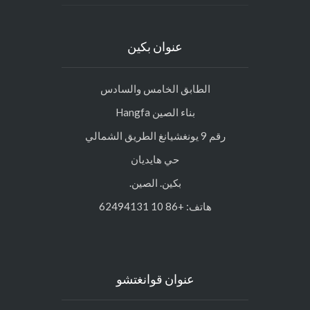
•متجر على الانترنت
•الدعم
• التسعير
•اتصل
وكيل المبيعات
عنوان بكين
الطابق الخامس والسادس
بناء الصين Hangfa
رقم 9 يونغشيانغ الطريق الشمالي
حي هايديان