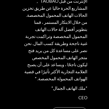
“قمت بتأسيس متجري الخاص في
عام 2002 ، وهو فقط 14 متر مربع ،
وأعتقد أن الأعمال التجارية المخصصة
للهاتف المحمول هي الموضة ، يجعلني
سعيدًا ولن يخرج أبداً. أنا أصر على
القيام بهذا المشروع لمدة 14 عاما حتى
الآن. في الصين ، وريادة الأعمال عبر
الإنترنت من قبل TAOBAO ，
المشاريع الحرة حاليا عن طريق تخزين
الحالات الهاتف المحمول المخصصة.
من خلال الابتكار المستمر ، قمنا
بتطوير أفضل آلة حالات الهاتف
المحمول المخصصة وتراكمت تجربة
غنية ناجحة وطريقة كسب المال. نحن
نصر على مساعدة كل من يريد فتح
متجر الهاتف المحمول المخصص