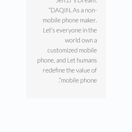
as “king of phone
beauty”.There are
currently over 3000
franchisees in the
China.
Jeff.Li ‘s Dream:
“DAQIN, As a non-
mobile phone maker.
Let’s everyone in the
world own a
customized mobile
phone, and Let humans
redefine the value of