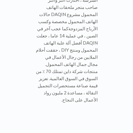
إكسسوارات الهاتف المحمول ،
المبدعين الأعمال ، متجر في متجر
، متجر في مركز الشارع ومراكز
التسوق. هذا هو الخيار الأفضل
للمشروع الاستثماري الصغير مع
الاستثمار المنخفض ، عالية الربح ،
تعمل بسهولة ، الأزياء
والشخصية.في بيئة المنافسة
الشرسة ، اختارت أكثر وأكثر
صاحب متجر ملحقات الهاتف
المحمول مشروع DAQIN حالات
الهاتف المحمول مخصصة وكسب
الأرباح المزدوجةكما عجب آخر في
الصين ، في عملية 14 عاما ، جعلت
DAQIN أفضل آلة علبة الهاتف
المحمول ومنتج DIY ، حققت أحلام
الملايين من رجال الأعمال في
مجال جمال الهاتف المحمول.
منتجات شركة داين تمتلك 70 ٪ من