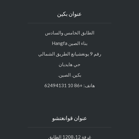
عنوان بكين
الطابق الخامس والسادس
بناء الصين Hangfa
رقم 9 يونغشيانغ الطريق الشمالي
حي هايديان
بكين. الصين.
هاتف: +86 10 62494131
عنوان قوانغتشو
غرفة 1208،12 الطابق