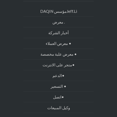
Jeff.Liمؤسس DAQIN
. معرض
أخبار الشركة
• معرض العملاء
• معرض علبة مخصصة
•متجر على الانترنت
•الدعم
• التسعير
•اتصل
وكيل المبيعات