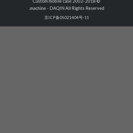
© 2002-2018 Custom mobile case
machine
-
DAQIN All Rights Reserved.
京ICP备05021404号-11