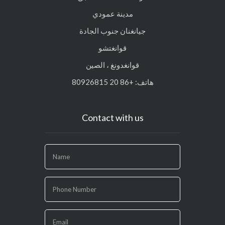
مدينة عمودي
جيانغنان جنوب الجادة
قوانغتشو
قوانغدونغ ، الصين
هاتف: +86 20 80926815
Contact with us
If
you
are
human,
leave
this
field