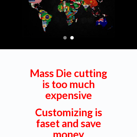
Mass Die cutting
is too much
expensive
Customizing is
faset and save
money