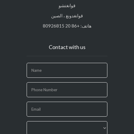
قوانغتشو
قوانغدونغ ، الصين
هاتف: +86 20 80926815
Contact with us
If
you
are
human,
leave
this
field
blank.