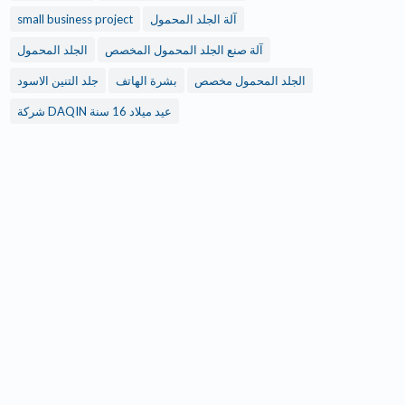
small business project
آلة الجلد المحمول
آلة صنع الجلد المحمول المخصص
الجلد المحمول
الجلد المحمول مخصص
بشرة الهاتف
جلد التنين الاسود
شركة DAQIN عيد ميلاد 16 سنة