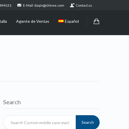
2494131
E-Mail: daqin@chinee.com
Contact us
alla
Agente de Ventas
Español
Search
Search