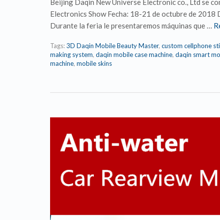
Beijing Daqin New Universe Electronic co., Ltd se co
Electronics Show Fecha: 18-21 de octubre de 2018 
Durante la feria le presentaremos máquinas que …
R
Tags:
3D Daqin Mobile Beauty Master
,
custom cellphone st
making system
,
daqin mobile case machine
,
daqin smart mo
machine
,
mobile skins