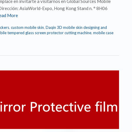
mplace en invitarte a visitarnos en Global Sources Mobile
Dirección: AsiaWorld-Expo, Hong Kong Stand n. ° 8H06
ead More
ickers
,
custom mobile skin
,
Daqin 3D mobile skin designing and
bile tempered glass screen protector cutting machine
,
mobile case