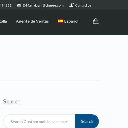
2494131
E-Mail: daqin@chinee.com
Contact us
alla
Agente de Ventas
Español
Search
Search