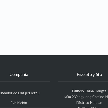
Compañía
Piso 5to y 6to
Edificio China Hangfa
undador de DAQIN Jeff.Li
Núm.9 Yongxiang Camino N
Distrito Haidian
Exhibición