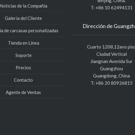
Beijing. China.
Noticias de la Compañía
T: +86 10 62494131
Galería del Cliente
Dirección de Guangz
ía de carcasas personalizadas
Tienda en Línea
Cuarto 1208,12avo pis
Ciudad Vertical
Soporte
Jiangnan Avenida Sur
Precios
Guangzhou
Guangdong, China
Contacto
T: +86 20 80926815
Agente de Ventas