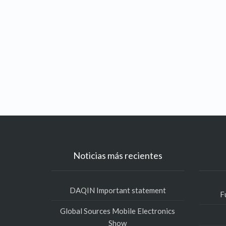
Noticias más recientes
DAQIN Important statement
F
Global Sources Mobile Electronics
Show