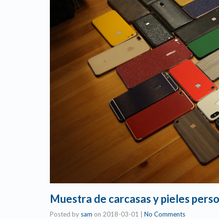
Muestra de carcasas y pieles pers
Posted by
sam
on
2018-03-01
|
No Comments