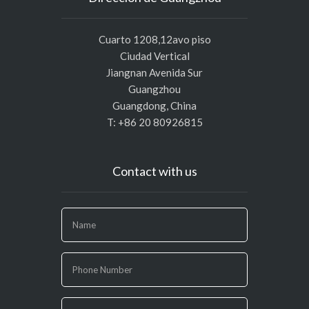
Cuarto 1208,12avo piso
Ciudad Vertical
Jiangnan Avenida Sur
Guangzhou
Guangdong, China
T: +86 20 80926815
Contact with us
If
you
are
human,
leave
this