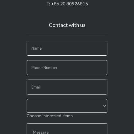
T: +86 20 80926815
Contact with us
If
you
are
human,
leave
this
field
blank.
Choose interested items