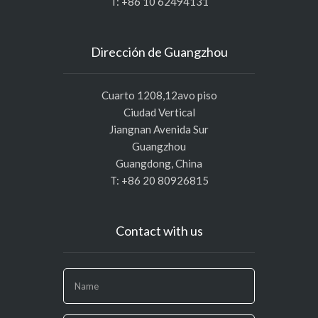
T: +86 10 62494131
Dirección de Guangzhou
Cuarto 1208,12avo piso
Ciudad Vertical
Jiangnan Avenida Sur
Guangzhou
Guangdong, China
T: +86 20 80926815
Contact with us
If
you
are