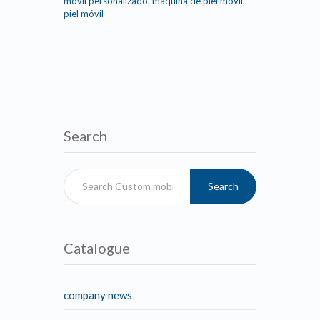
móvil personalizado
,
máquina de piel móvil
,
piel móvil
Search
Search
Catalogue
company news