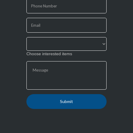
human,
leave
this
field
blank.
Choose interested items