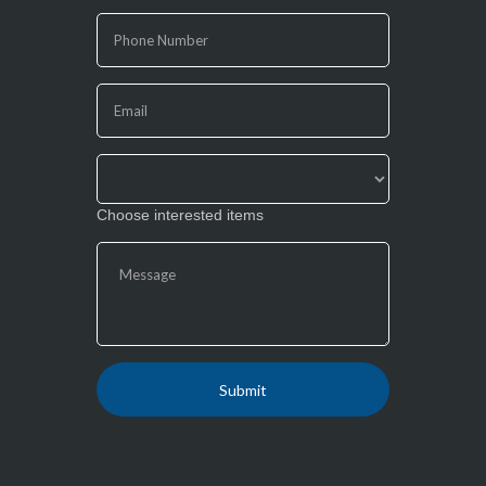
are
human,
leave
this
field
blank.
Choose interested items