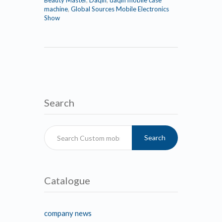
Beauty Master
,
Daqin
,
daqin mobile case
machine
,
Global Sources Mobile Electronics
Show
Search
Search
Catalogue
company news