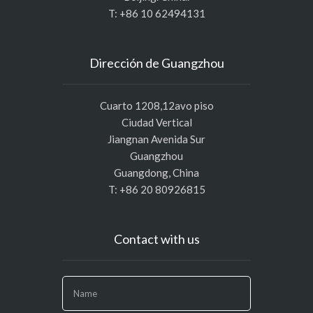
T: +86 10 62494131
Dirección de Guangzhou
Cuarto 1208,12avo piso
Ciudad Vertical
Jiangnan Avenida Sur
Guangzhou
Guangdong, China
T: +86 20 80926815
Contact with us
If
you