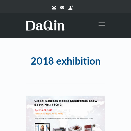
Toggle
navigation
2018 exhibition