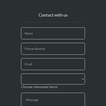
Contact with us
If
you
are
human,
leave
this
field
blank.
Choose interested items