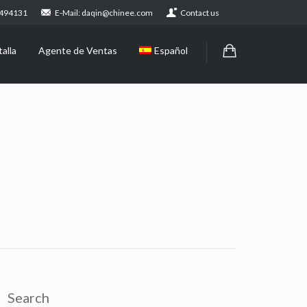
2494131
E-Mail: daqin@chinee.com
Contact us
alla
Agente de Ventas
Español
Search