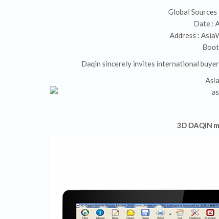
Global Sources
Date : 
Address : Asi
Boot
Daqin sincerely invites international buyer
Asi
3D DAQIN mo