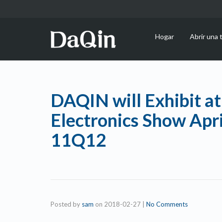
Hogar
Abrir una 
DAQIN will Exhibit a
Electronics Show Apri
11Q12
Posted by
sam
on
2018-02-27
|
No Comments