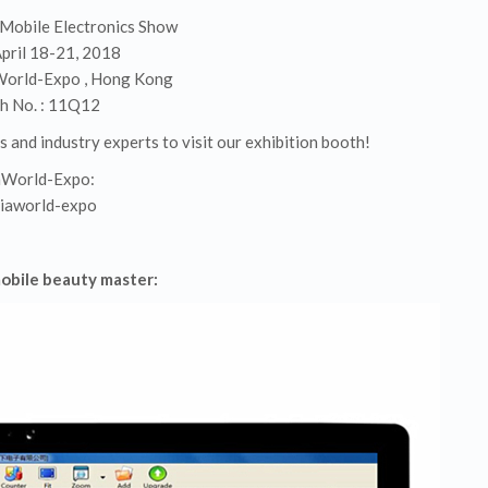
 Mobile Electronics Show
April 18-21, 2018
aWorld-Expo , Hong Kong
h No. : 11Q12
s and industry experts to visit our exhibition booth!
aWorld-Expo:
bile beauty master: