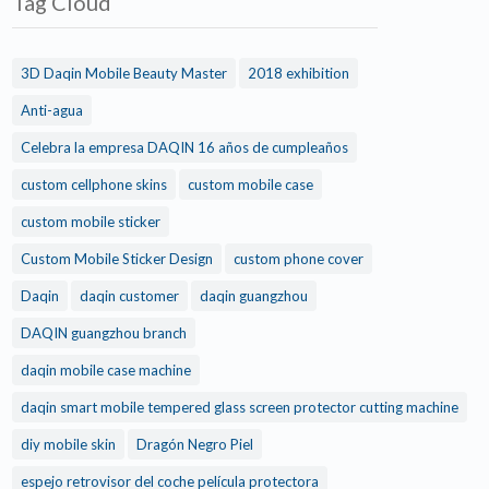
Tag Cloud
3D Daqin Mobile Beauty Master
2018 exhibition
Anti-agua
Celebra la empresa DAQIN 16 años de cumpleaños
custom cellphone skins
custom mobile case
custom mobile sticker
Custom Mobile Sticker Design
custom phone cover
Daqin
daqin customer
daqin guangzhou
DAQIN guangzhou branch
daqin mobile case machine
daqin smart mobile tempered glass screen protector cutting machine
diy mobile skin
Dragón Negro Piel
espejo retrovisor del coche película protectora