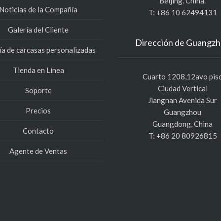
Beijing. China.
Noticias de la Compañía
T: +86 10 62494131
Galería del Cliente
Dirección de Guangz
ía de carcasas personalizadas
Tienda en Línea
Cuarto 1208,12avo pis
Ciudad Vertical
Soporte
Jiangnan Avenida Sur
Precios
Guangzhou
Guangdong, China
Contacto
T: +86 20 80926815
Agente de Ventas