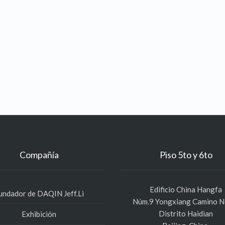
Compañía
Piso 5to y 6to
Edificio China Hangfa
undador de DAQIN Jeff.Li
Núm.9 Yongxiang Camino N
Distrito Haidian
Exhibición