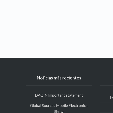
Noticias más recientes
DAQIN Important statement
F
Global Sources Mobile Electronics
Show