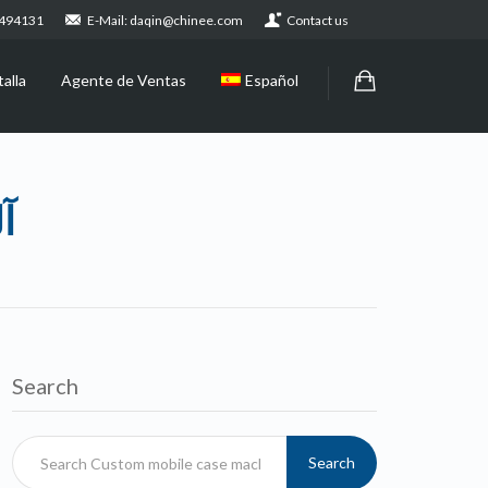
2494131
E-Mail: daqin@chinee.com
Contact us
alla
Agente de Ventas
Español
آ
Search
Search