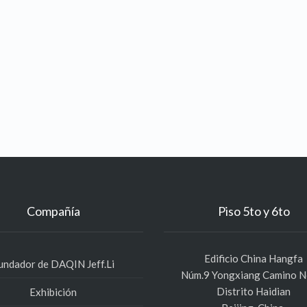
Compañía
Piso 5to y 6to
Edificio China Hangfa
undador de DAQIN Jeff.Li
Núm.9 Yongxiang Camino N
Distrito Haidian
Exhibición