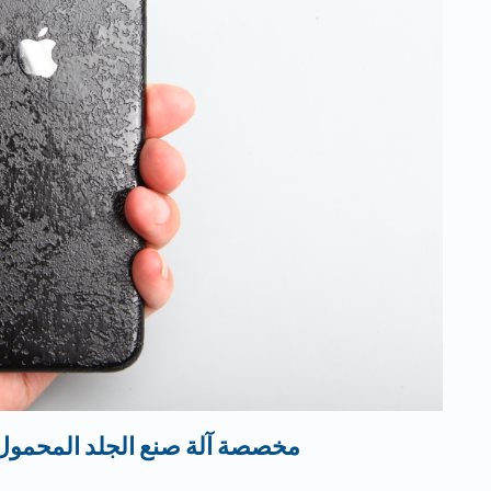
البراكين الجلد مصنوعة من قب Daqin مخصصة آلة صنع الجلد المحمول