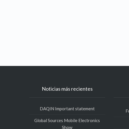
Noticias más recientes
DAQIN Important statement
F
Global Sources Mobile Electronics
Show