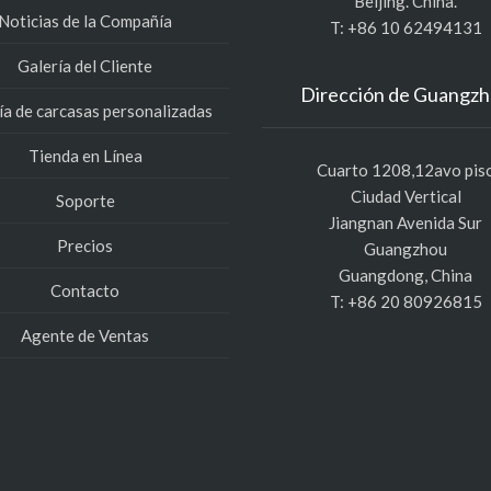
Beijing. China.
Noticias de la Compañía
T: +86 10 62494131
Galería del Cliente
Dirección de Guangz
ía de carcasas personalizadas
Tienda en Línea
Cuarto 1208,12avo pis
Ciudad Vertical
Soporte
Jiangnan Avenida Sur
Precios
Guangzhou
Guangdong, China
Contacto
T: +86 20 80926815
Agente de Ventas