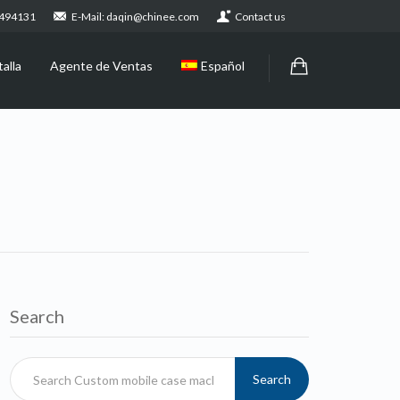
2494131
E-Mail: daqin@chinee.com
Contact us
alla
Agente de Ventas
Español
Search
Search