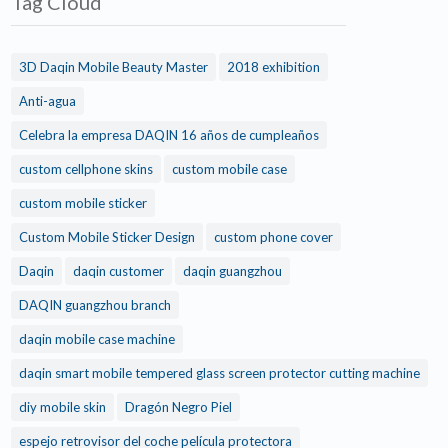
Tag Cloud
3D Daqin Mobile Beauty Master
2018 exhibition
Anti-agua
Celebra la empresa DAQIN 16 años de cumpleaños
custom cellphone skins
custom mobile case
custom mobile sticker
Custom Mobile Sticker Design
custom phone cover
Daqin
daqin customer
daqin guangzhou
DAQIN guangzhou branch
daqin mobile case machine
daqin smart mobile tempered glass screen protector cutting machine
diy mobile skin
Dragón Negro Piel
espejo retrovisor del coche película protectora