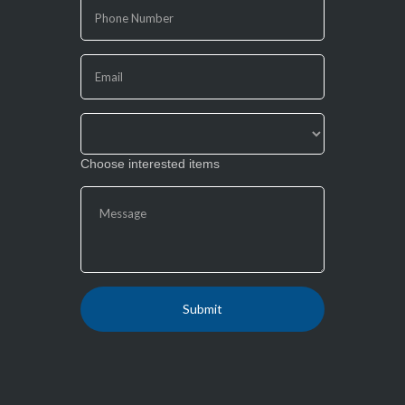
human,
leave
this
field
blank.
Choose interested items