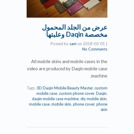
عرض من الجلد المحمول
مخصصة Daqin وعلبتها
Posted by
sam
on
2018-03-01
|
No Comments
All mobile skins and mobile cases in the
video are produced by Daqin mobile case
machine.
Tags:
3D Daqin Mobile Beauty Master
,
custom
mobile case
,
custom phone cover
,
Daqin
,
daqin mobile case machine
,
diy mobile skin
,
mobile case
,
mobile skin
,
phone cover
,
phone
skin