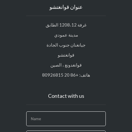
عنوان قوانغتشو
غرفة 1208،12 الطابق
مدينة عمودي
جيانغنان جنوب الجادة
قوانغتشو
قوانغدونغ ، الصين
هاتف: +86 20 80926815
Contact with us
If
you
are