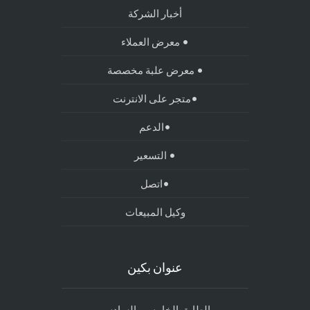
أخبار الشركة
• معرض العملاء
• معرض علبة مخصصة
•متجر على الانترنت
•الدعم
• التسعير
•اتصل
وكيل المبيعات
عنوان بكين
الطابق الخامس والسادس