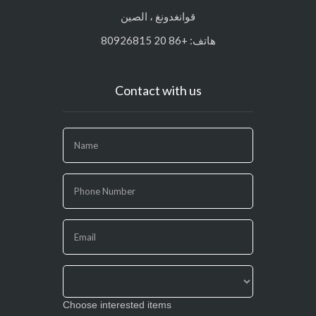
قوانغدونغ ، الصين
هاتف: +86 20 80926815
Contact with us
If
you
are
human,
leave
this
field
blank.
Choose interested items