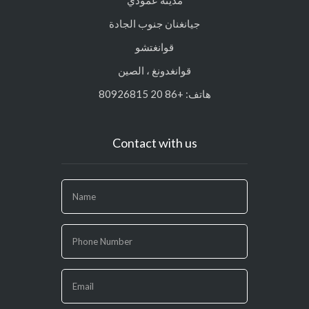
جيانغنان جنوب الجادة
قوانغتشو
قوانغدونغ ، الصين
هاتف: +86 20 80926815
Contact with us
If
you
are
human,
leave
this
field
blank.