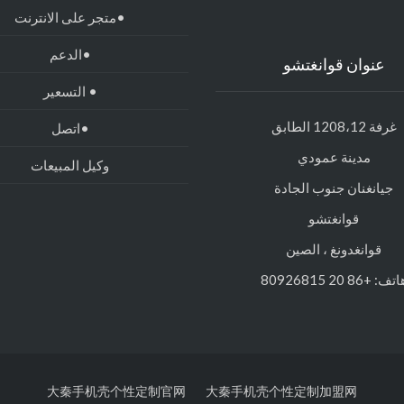
•متجر على الانترنت
•الدعم
عنوان قوانغتشو
• التسعير
غرفة 1208،12 الطابق
•اتصل
مدينة عمودي
وكيل المبيعات
جيانغنان جنوب الجادة
قوانغتشو
قوانغدونغ ، الصين
تف: +86 20 80926815
大秦手机壳个性定制官网
大秦手机壳个性定制加盟网