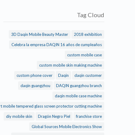
Tag Cloud
3D Daqin Mobile Beauty Master
2018 exhibition
Celebra la empresa DAQIN 16 años de cumpleaños
custom mobile case
custom mobile skin making machine
custom phone cover
Daqin
daqin customer
daqin guangzhou
DAQIN guangzhou branch
daqin mobile case machine
t mobile tempered glass screen protector cutting machine
diy mobile skin
Dragón Negro Piel
franchise store
Global Sources Mobile Electronics Show