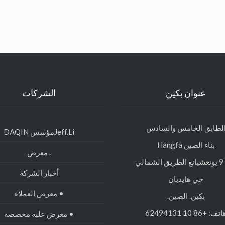
عنوان بكين
الشركات
لطابق الخامس والسادس
Jeff.Liمؤسس DAQIN
بناء الصين Hangfa
. معرض
الي
أخبار الشركة
حي هايديان
• معرض العملاء
بكين. الصين.
تف: +86 10 62494131
• معرض علبة مخصصة