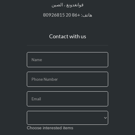
قوانغدونغ ، الصين
هاتف: +86 20 80926815
Contact with us
If
you
are
human,
leave
this
field
blank.
Choose interested items