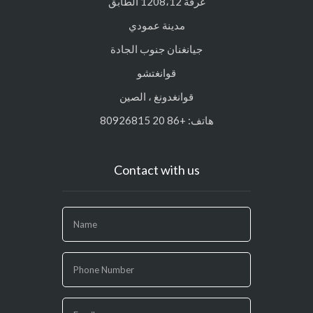
غرفة 1208،12 الطابق
مدينة عمودي
جيانغنان جنوب الجادة
قوانغتشو
قوانغدونغ ، الصين
هاتف: +86 20 80926815
Contact with us
If
you
are
human,
leave
this
field