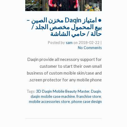
• امتياز Daqin مخزن الصين –
بيع المحمول مخصص الجلد /
حالة / حامي الشاشة
Posted by
sam
on
2018-02-22
|
No Comments
Daqin provide all necessory support for
customer to start their own small
business of custom moible skin/case and
screen protector for any mobile phone.
Tags:
3D Daqin Mobile Beauty Master
,
Daqin
,
daqin mobile case machine
,
franchise store
,
mobile accessories store
,
phone case design