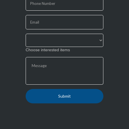
human,
leave
this
field
blank.
Choose interested items