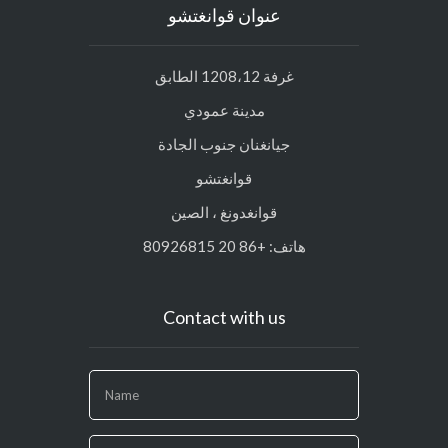
عنوان قوانغتشو
غرفة 1208،12 الطابق
مدينة عمودي
جيانغنان جنوب الجادة
قوانغتشو
قوانغدونغ ، الصين
هاتف: +86 20 80926815
Contact with us
If
you
are