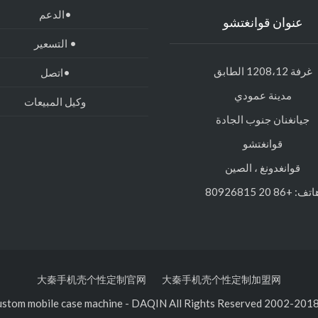
•الدعم
عنوان قوانغتشو
• التسعير
غرفة 1208،12 الطابق
•اتصل
مدينة عمودي
وكيل المبيعات
جيانغنان جنوب الجادة
قوانغتشو
قوانغدونغ ، الصين
تف: +86 20 80926815
大秦手机壳个性定制官网
大秦手机壳个性定制加盟网
-
DAQIN All Rights Reserved.