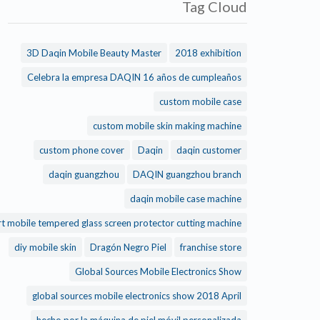
Tag Cloud
3D Daqin Mobile Beauty Master
2018 exhibition
Celebra la empresa DAQIN 16 años de cumpleaños
custom mobile case
custom mobile skin making machine
custom phone cover
Daqin
daqin customer
daqin guangzhou
DAQIN guangzhou branch
daqin mobile case machine
t mobile tempered glass screen protector cutting machine
diy mobile skin
Dragón Negro Piel
franchise store
Global Sources Mobile Electronics Show
global sources mobile electronics show 2018 April