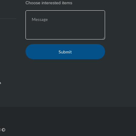
Choose interested items
ها
© 2002-2018 Custom mobile case machine