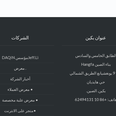
عنوان بكين
الشركات
لطابق الخامس والسادس
Jeff.Liمؤسس DAQIN
بناء الصين Hangfa
. معرض
الي
أخبار الشركة
حي هايديان
• معرض العملاء
بكين. الصين.
تف: +86 10 62494131
• معرض علبة مخصصة
•متجر على الانترنت